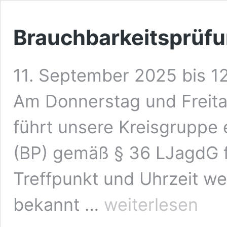
Brauchbarkeitsprüf
11. September 2025
bis
1
Am Donnerstag und Freitag
führt unsere Kreisgruppe
(BP) gemäß § 36 LJagdG 
Treffpunkt und Uhrzeit w
Brauchbarkeitsprüfung
bekannt …
weiterlesen
für
Jagdhunde