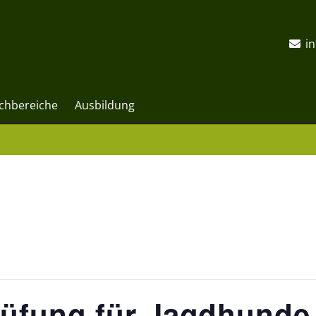
i
chbereiche
Ausbildung
rüfung für Jagdhunde