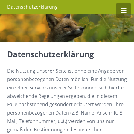
Datenschutzerklärung
Datenschutzerklärung
Die Nutzung unserer Seite ist ohne eine Angabe von
personenbezogenen Daten möglich. Für die Nutzung
einzelner Services unserer Seite können sich hierfür
abweichende Regelungen ergeben, die in diesem
Falle nachstehend gesondert erläutert werden. Ihre
personenbezogenen Daten (z.B. Name, Anschrift, E-
Mail, Telefonnummer, u.ä.) werden von uns nur
gemäß den Bestimmungen des deutschen