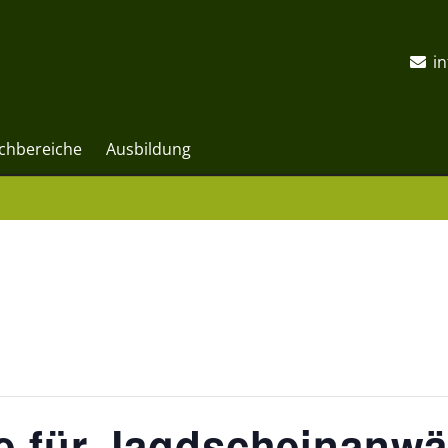
i
chbereiche
Ausbildung
e für Jagdscheinanwär