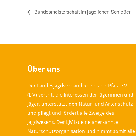
Bundesmeisterschaft im jagdlichen Schießen
Über uns
Der Landesjagdverband Rheinland-Pfalz e.V.
(LJV) vertritt die Interessen der Jägerinnen und
Jäger, unterstützt den Natur- und Artenschutz
und pflegt und fördert alle Zweige des
Jagdwesens. Der LJV ist eine anerkannte
Naturschutzorganisation und nimmt somit alle