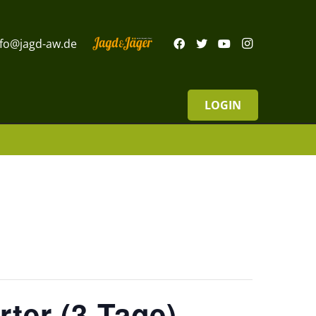
nfo@jagd-aw.de
LOGIN
ter (3 Tage)