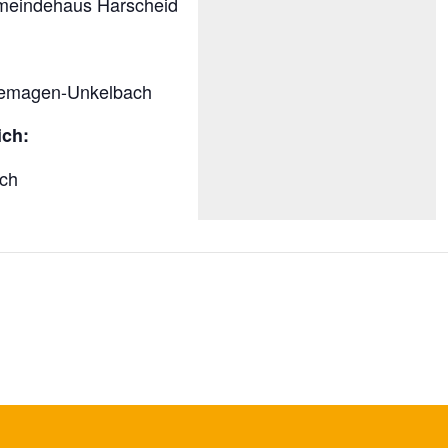
Gemeindehaus Harscheid
 Remagen-Unkelbach
ch:
ach