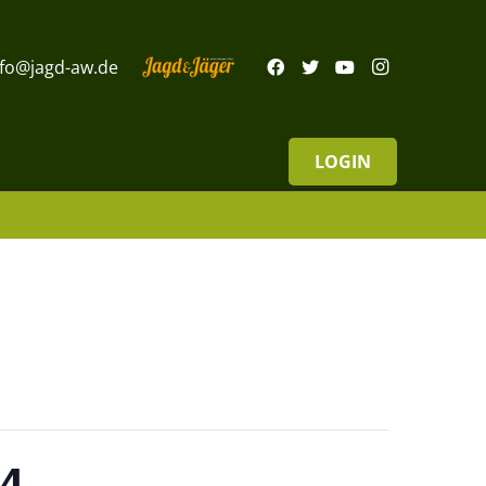
nfo@jagd-aw.de
LOGIN
24