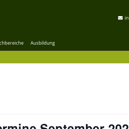
i
chbereiche
Ausbildung
ermine September 20