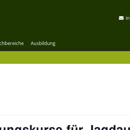
i
chbereiche
Ausbildung
tungskurse für Jagda