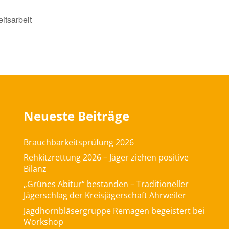
itsarbeit
Neueste Beiträge
Brauchbarkeitsprüfung 2026
Rehkitzrettung 2026 – Jäger ziehen positive
Bilanz
„Grünes Abitur“ bestanden – Traditioneller
Jägerschlag der Kreisjägerschaft Ahrweiler
Jagdhornbläsergruppe Remagen begeistert bei
Workshop