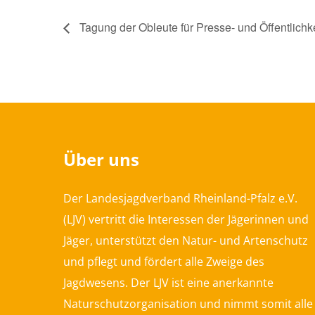
Tagung der Obleute für Presse- und Öffentlichke
Über uns
Der Landesjagdverband Rheinland-Pfalz e.V.
(LJV) vertritt die Interessen der Jägerinnen und
Jäger, unterstützt den Natur- und Artenschutz
und pflegt und fördert alle Zweige des
Jagdwesens. Der LJV ist eine anerkannte
Naturschutzorganisation und nimmt somit alle