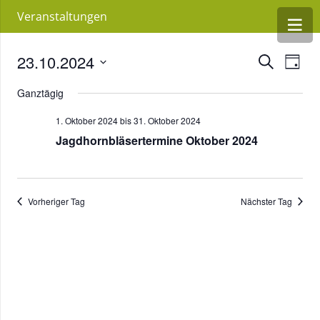
Veranstaltungen
23.10.2024
Verans
Ver
Suche
Tag
Ans
Datum
Suche
Ganztägig
wählen.
Nav
und
1. Oktober 2024
bis
31. Oktober 2024
Ansicht
Jagdhornbläsertermine Oktober 2024
Navigat
Vorheriger Tag
Nächster Tag