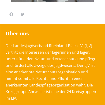
Über uns
Der Landesjagdverband Rheinland-Pfalz e.V. (LJV)
vertritt die Interessen der Jägerinnen und Jäger,
unterstützt den Natur- und Artenschutz und pflegt
und fördert alle Zweige des Jagdwesens. Der LJV ist
eine anerkannte Naturschutzorganisation und
nimmt somit alle Rechte und Pflichten einer
anerkannten Landespflegeorganisation wahr. Die
Kreisgruppe Ahrweiler ist eine der 24 Kreisgruppen
im LJV.