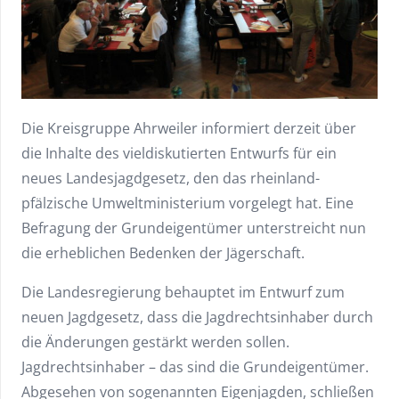
Die Kreisgruppe Ahrweiler informiert derzeit über
die Inhalte des vieldiskutierten Entwurfs für ein
neues Landesjagdgesetz, den das rheinland-
pfälzische Umweltministerium vorgelegt hat. Eine
Befragung der Grundeigentümer unterstreicht nun
die erheblichen Bedenken der Jägerschaft.
Die Landesregierung behauptet im Entwurf zum
neuen Jagdgesetz, dass die Jagdrechtsinhaber durch
die Änderungen gestärkt werden sollen.
Jagdrechtsinhaber – das sind die Grundeigentümer.
Abgesehen von sogenannten Eigenjagden, schließen