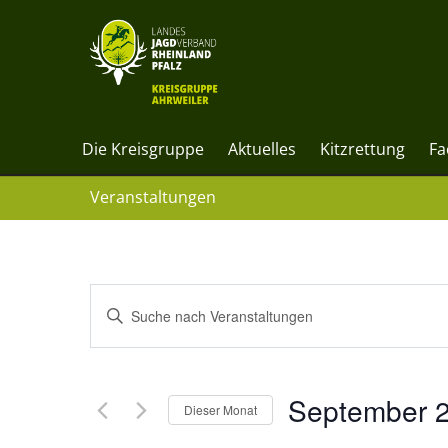
Die Kreisgruppe
Aktuelles
Kitzrettung
Fa
Veranstaltungen
Veranstaltungen
Bitte
Suche
Schlüsselwort
eingeben.
und
September 
Suche
Dieser Monat
Ansichten,
nach
Datum